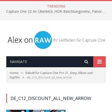
TRENDING
Capture One 22 Im Überblick: HDR-Belichtungsreihe, Panorama aus Einzelbildern, Horizont automatisch ausrichten
NAVIGATE
»
Home
Rabatt für Capture One Pro 21, Sony, Nikon und
»
Fujifilm
de_c12_discount_all_new_arrow
DE_C12_DISCOUNT_ALL_NEW_ARROW