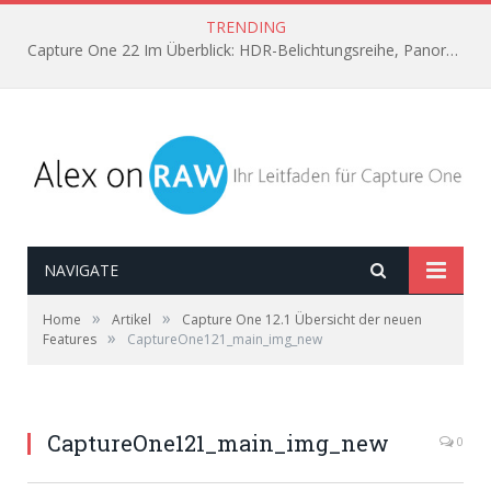
TRENDING
Capture One 22 Im Überblick: HDR-Belichtungsreihe, Panorama aus Einzelbildern, Horizont automatisch ausrichten
NAVIGATE
»
»
Home
Artikel
Capture One 12.1 Übersicht der neuen
»
Features
CaptureOne121_main_img_new
CaptureOne121_main_img_new
0