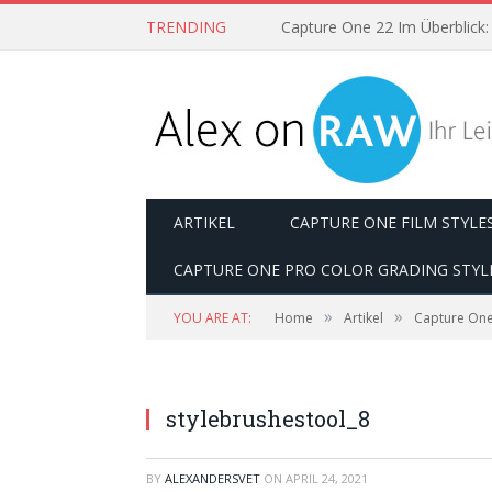
TRENDING
ARTIKEL
CAPTURE ONE FILM STYLE
CAPTURE ONE PRO COLOR GRADING STYL
»
»
YOU ARE AT:
Home
Artikel
Capture One
stylebrushestool_8
BY
ALEXANDERSVET
ON
APRIL 24, 2021