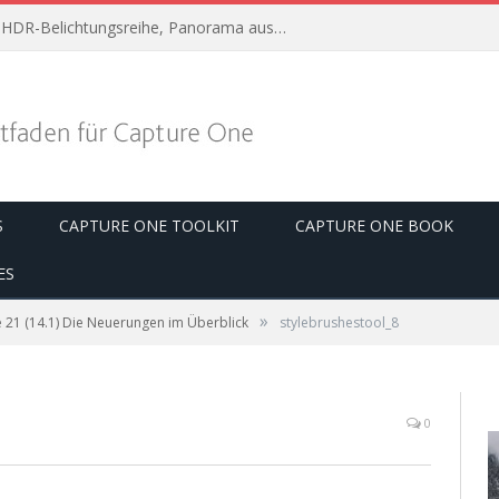
Capture One 22 Im Überblick: HDR-Belichtungsreihe, Panorama aus Einzelbildern, Horizont automatisch ausrichten
S
CAPTURE ONE TOOLKIT
CAPTURE ONE BOOK
ES
»
 21 (14.1) Die Neuerungen im Überblick
stylebrushestool_8
0