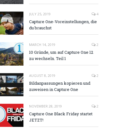
JULY 25, 2019
4
Capture One-Voreinstellungen, die
du brauchst
MARCH 14, 2019
2
10 Gründe, um auf Capture One 12
zu wechseln. Teil 1
AUGUST 8, 2019
2
Bildanpassungen kopieren und
zuweisen in Capture One
NOVEMBER 28, 2019
2
Capture One Black Friday startet
JETZT!