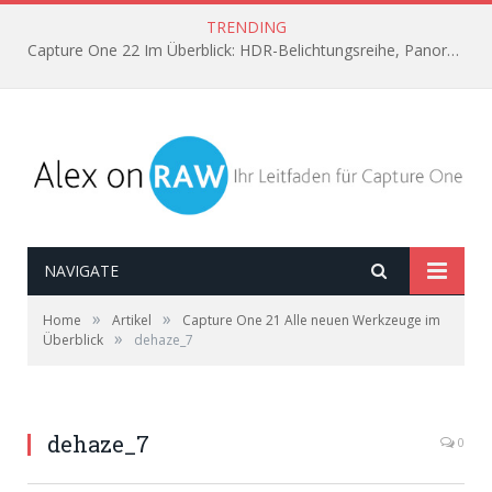
TRENDING
Capture One 22 Im Überblick: HDR-Belichtungsreihe, Panorama aus Einzelbildern, Horizont automatisch ausrichten
NAVIGATE
»
»
Home
Artikel
Capture One 21 Alle neuen Werkzeuge im
»
Überblick
dehaze_7
dehaze_7
0