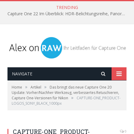
TRENDING
Capture One 22 Im Überblick: HDR-Belichtungsreihe, Panorama aus Einzelbildern, Horizont automatisch ausrichten
NAVIGATE
»
»
Home
Artikel
Das bringt das neue Capture One 20
Update: Vorher/Nachher-Werkzeug, verbessertes Retuschieren,
»
Capture One-Versionen für Nikon
CAPTURE-ONE_PRODUCT-
LOGOS_SONY_BLACK_1000px
CAPTURE-ONE_PRODUCT-
0