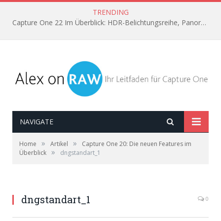
TRENDING
Capture One 22 Im Überblick: HDR-Belichtungsreihe, Panorama aus Einzelbildern, Horizont automatisch ausrichten
NAVIGATE
»
»
Home
Artikel
Capture One 20: Die neuen Features im
»
Überblick
dngstandart_1
dngstandart_1
0