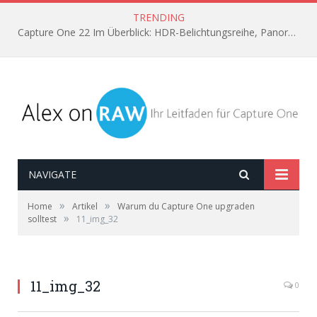
TRENDING
Capture One 22 Im Überblick: HDR-Belichtungsreihe, Panorama aus Einzelbildern, Horizont automatisch ausrichten
NAVIGATE
»
»
Home
Artikel
Warum du Capture One upgraden
»
solltest
11_img_32
11_img_32
0